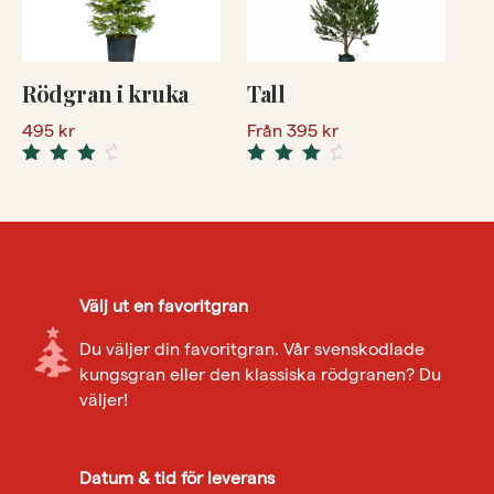
Rödgran i kruka
Tall
495
kr
Från
395
kr
Rated
Rated
4.17
4.25
out
out
of 5
of 5
Välj ut en favoritgran
Du väljer din favoritgran. Vår svenskodlade
kungsgran eller den klassiska rödgranen? Du
väljer!
Datum & tid för leverans