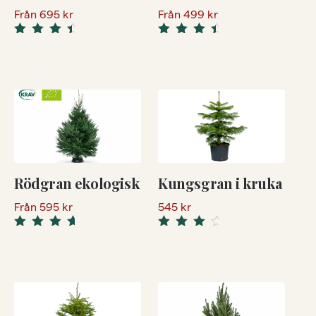
Från
695
kr
Från
499
kr
4.74
4.74
Rated
Rated
out of 5
out of 5
Rödgran ekologisk
Kungsgran i kruka
Från
595
kr
545
kr
5.00
Rated
Rated
4.33
out
out of 5
of 5