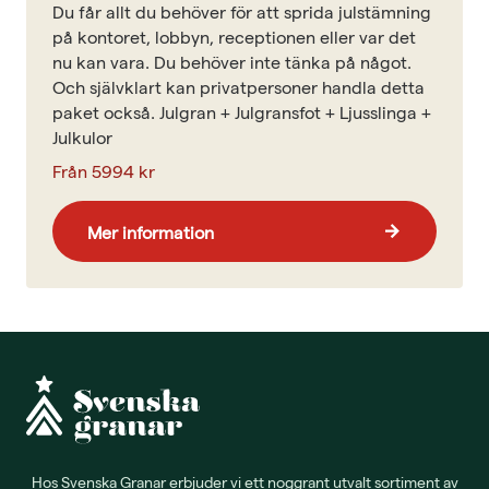
Du får allt du behöver för att sprida julstämning
på kontoret, lobbyn, receptionen eller var det
nu kan vara. Du behöver inte tänka på något.
Och självklart kan privatpersoner handla detta
paket också. Julgran + Julgransfot + Ljusslinga +
Julkulor
Från 5994 kr
Mer information
arrow_forward
Hos Svenska Granar erbjuder vi ett noggrant utvalt sortiment av