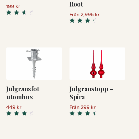
Root
199
kr
Från
2,995
kr
Rated
3.50
Rated
out of 5
4.50
out
of 5
Julgransfot
Julgranstopp –
utomhus
Spira
449
kr
Från
299
kr
Rated
Rated
4.33
4.67
out
out
of 5
of 5