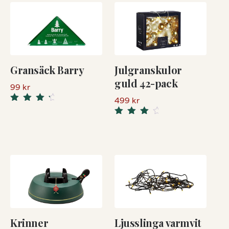
Gransäck Barry
Julgranskulor
guld 42-pack
99
kr
499
kr
Rated
4.50
out
Rated
of 5
4.33
out
of 5
Krinner
Ljusslinga varmvit