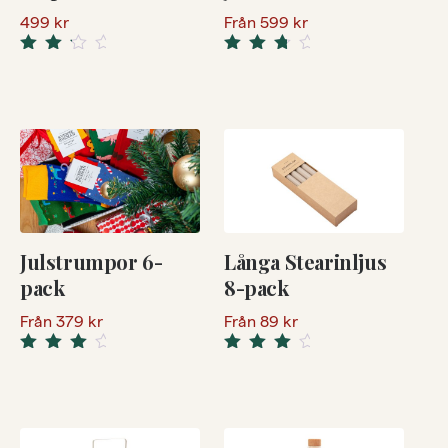
499
kr
Från
599
kr
Rated
Rated
3.00
3.67
out
out of
of 5
5
Julstrumpor 6-
Långa Stearinljus
pack
8-pack
Från
379
kr
Från
89
kr
Rated
Rated
4.00
4.00
out
out
of 5
of 5