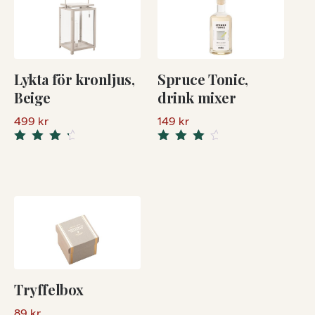
Lykta för kronljus,
Spruce Tonic,
Beige
drink mixer
499
kr
149
kr
Rated
Rated
4.50
4.00
out
out
of 5
of 5
Tryffelbox
89
kr