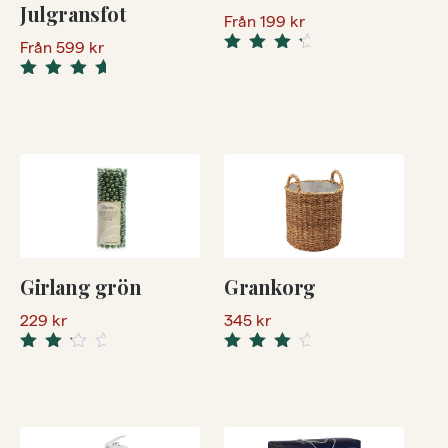
Julgransfot
Från
199
kr
Från
599
kr
Rated
4.50
out
5.00
Rated
of 5
out of 5
Girlang grön
Grankorg
229
kr
345
kr
Rated
Rated
3.00
4.00
out
out of
of 5
5