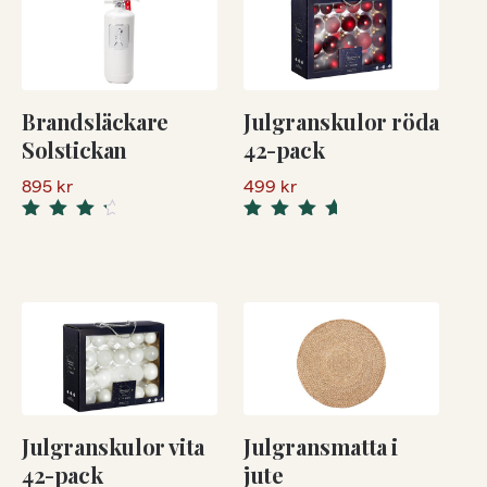
Brandsläckare
Julgranskulor röda
Solstickan
42-pack
895
kr
499
kr
5.00
Rated
Rated
4.50
out
out of 5
of 5
Julgranskulor vita
Julgransmatta i
42-pack
jute