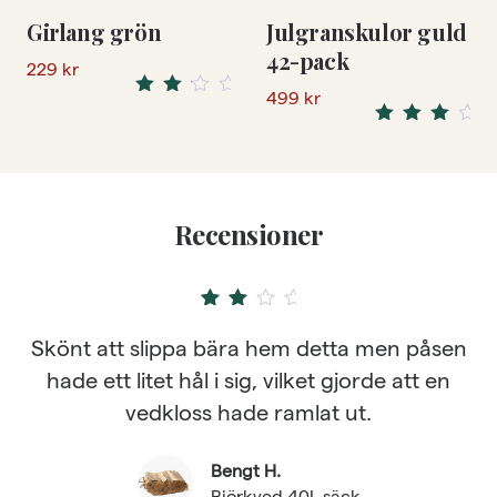
Girlang grön
Julgranskulor guld
42-pack
229
kr
499
kr
Rated
3.00
Rated
out of
4.33
out
5
of 5
Recensioner
2
out of
5
Skönt att slippa bära hem detta men påsen
hade ett litet hål i sig, vilket gjorde att en
vedkloss hade ramlat ut.
Bengt H.
Björkved 40L säck