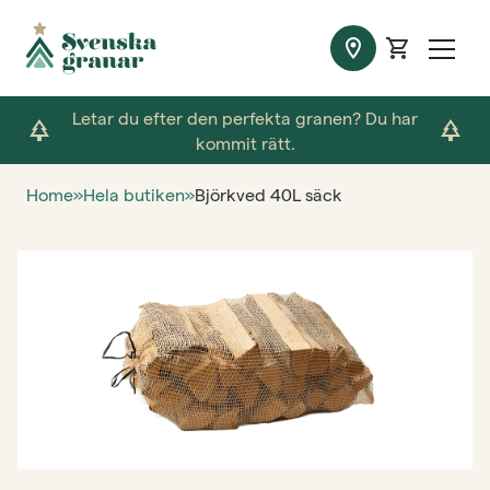
location_on
shopping_cart
Letar du efter den perfekta granen? Du har
park
park
kommit rätt.
Home
»
Hela butiken
»
Björkved 40L säck