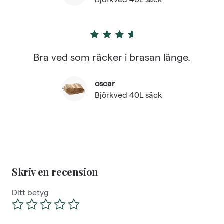
5
out of 5
Bra ved som räcker i brasan länge.
oscar
Björkved 40L säck
Skriv en recension
Ditt betyg