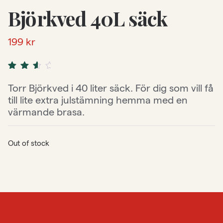
Björkved 40L säck
199
kr
Rated
2
3.50
Torr Björkved i 40 liter säck. För dig som vill få
out of 5
till lite extra julstämning hemma med en
based
on
värmande brasa.
customer
ratings
Out of stock