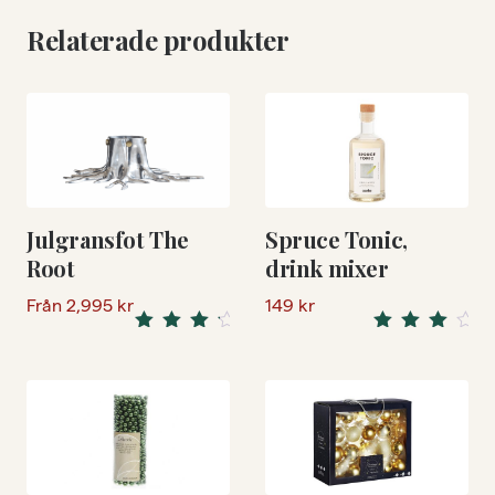
Relaterade produkter
Julgransfot The
Spruce Tonic,
Root
drink mixer
Från
2,995
kr
149
kr
Rated
Rated
4.50
4.00
out
out
of 5
of 5