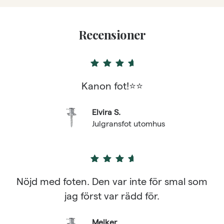
5
Recensioner
5
out of 5
Kanon fot!⭐⭐
Elvira S.
Julgransfot utomhus
5
out of 5
Nöjd med foten. Den var inte för smal som
jag först var rädd för.
Melker