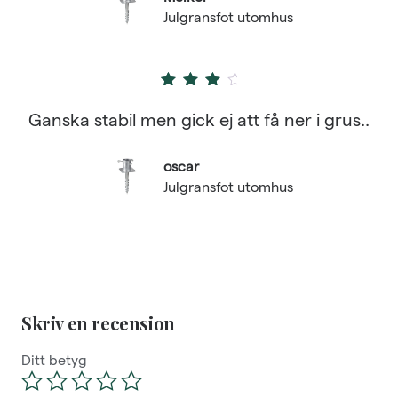
Julgransfot utomhus
3
out of 5
Ganska stabil men gick ej att få ner i grus..
oscar
Julgransfot utomhus
Skriv en recension
Ditt betyg