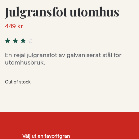
Julgransfot utomhus
449
kr
Rated
3
4.33
out
En rejäl julgransfot av galvaniserat stål för
of 5
utomhusbruk.
based
on
customer
ratings
Out of stock
Välj ut en favoritgran