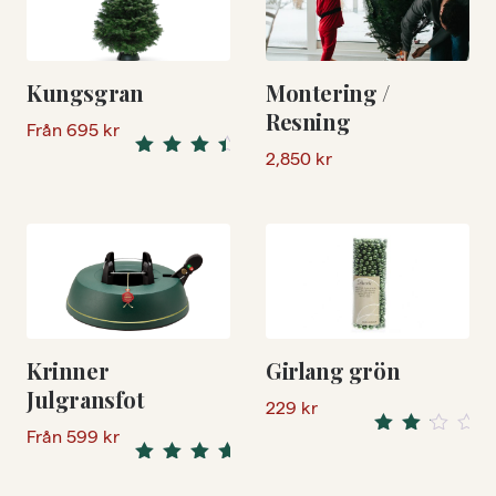
Kungsgran
Montering /
Resning
Från
695
kr
2,850
kr
4.74
Rated
out of 5
Krinner
Girlang grön
Julgransfot
229
kr
Från
599
kr
Rated
3.00
5.00
Rated
out of
out of 5