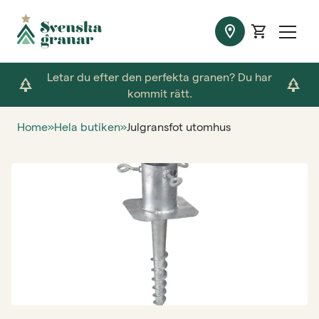
location_on
shopping_cart
Letar du efter den perfekta granen? Du har
park
park
kommit rätt.
Home
»
Hela butiken
»
Julgransfot utomhus