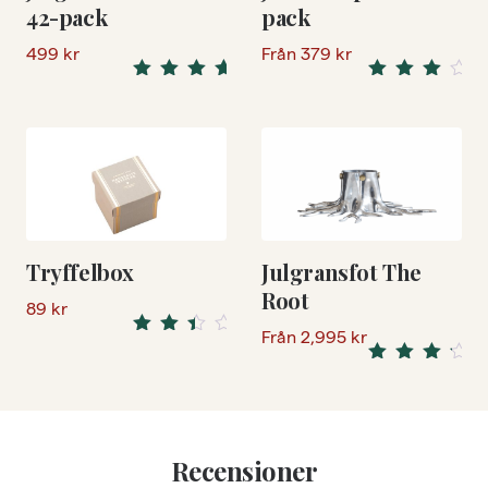
42-pack
pack
499
kr
Från
379
kr
5.00
Rated
Rated
4.00
out
out of 5
of 5
Tryffelbox
Julgransfot The
Root
89
kr
Från
2,995
kr
Rated
3.33
Rated
out of
4.50
out
5
of 5
Recensioner