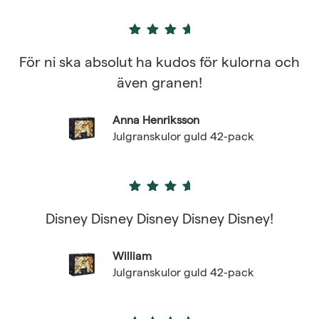
4
out of 5
För ni ska absolut ha kudos för kulorna och
även granen!
Anna Henriksson
Julgranskulor guld 42-pack
4
out of 5
Disney Disney Disney Disney Disney!
William
Julgranskulor guld 42-pack