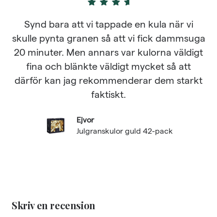
4
out of 5
Synd bara att vi tappade en kula när vi
skulle pynta granen så att vi fick dammsuga
20 minuter. Men annars var kulorna väldigt
fina och blänkte väldigt mycket så att
därför kan jag rekommenderar dem starkt
faktiskt.
Ejvor
Julgranskulor guld 42-pack
Skriv en recension