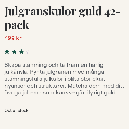
Julgranskulor guld 42-
pack
499
kr
Rated
6
4.33
out
Skapa stämning och ta fram en härlig
of 5
julkänsla. Pynta julgranen med många
based
on
stämningsfulla julkulor i olika storlekar,
customer
nyanser och strukturer. Matcha dem med ditt
ratings
övriga jultema som kanske går i lyxigt guld.
Out of stock