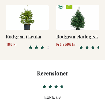
out of 5
Rödgran i kruka
Rödgran ekologisk
495
kr
Från
595
kr
5.00
Rated
Rated
4.17
out
out of 5
of 5
Recensioner
5
out of 5
Exklusiv