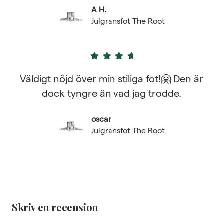
A H.
Julgransfot The Root
4
out of 5
Väldigt nöjd över min stiliga fot!🤗 Den är
dock tyngre än vad jag trodde.
oscar
Julgransfot The Root
Skriv en recension