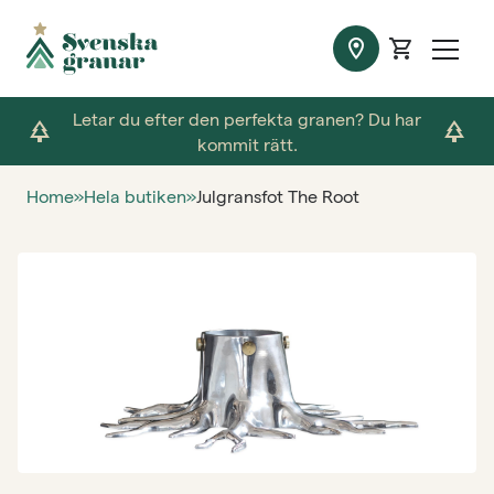
location_on
shopping_cart
Letar du efter den perfekta granen? Du har
park
park
kommit rätt.
Home
»
Hela butiken
»
Julgransfot The Root