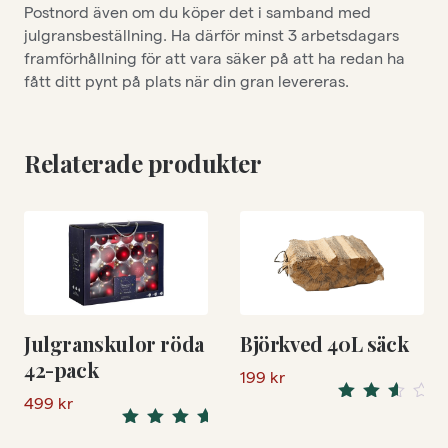
Postnord även om du köper det i samband med
julgransbeställning. Ha därför minst 3 arbetsdagars
framförhållning för att vara säker på att ha redan ha
fått ditt pynt på plats när din gran levereras.
Relaterade produkter
Julgranskulor röda
Björkved 40L säck
42-pack
199
kr
499
kr
Rated
3.50
5.00
Rated
out of 5