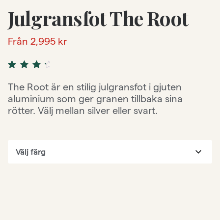
Julgransfot The Root
Från
2,995
kr
Rated
2
4.50
out
The Root är en stilig julgransfot i gjuten
of 5
aluminium som ger granen tillbaka sina
based
on
rötter. Välj mellan silver eller svart.
customer
ratings
expand_more