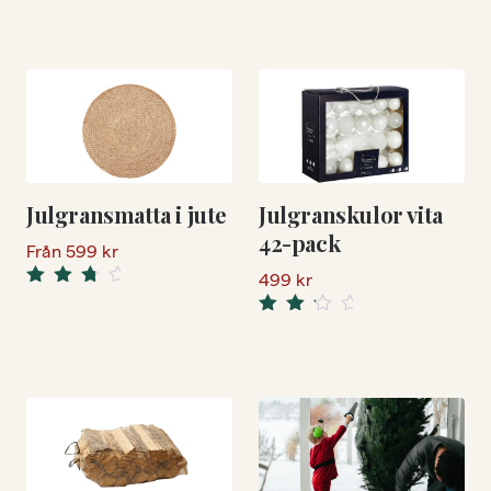
4.33
out
out of 5
of 5
Julgransmatta i jute
Julgranskulor vita
42-pack
Från
599
kr
499
kr
Rated
3.67
out
Rated
of 5
3.00
out of
5