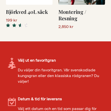
Björkved 40L säck
Montering /
Resning
199
kr
2,850
kr
Rated
3.50
out of 5
Välj ut en favoritgran
Du väljer din favoritgran. Vår svenskodlade
kungsgran eller den klassiska rödgranen? Du
väljer!
Datum & tid för leverans
Välj ett datum och en tid som passar dig för