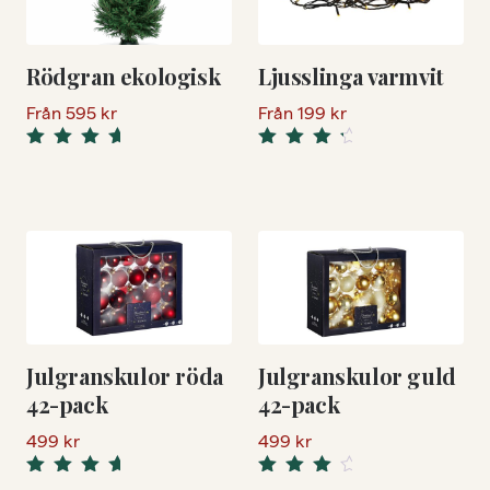
Rödgran ekologisk
Ljusslinga varmvit
Från
595
kr
Från
199
kr
5.00
Rated
Rated
4.50
out
out of 5
of 5
Julgranskulor röda
Julgranskulor guld
42-pack
42-pack
499
kr
499
kr
5.00
Rated
Rated