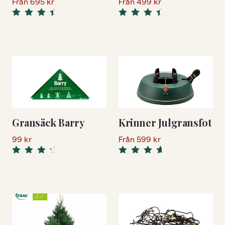
Från
695
kr
Från
499
kr
4.74
4.74
Rated
Rated
out of 5
out of 5
Gransäck Barry
Krinner Julgransfot
99
kr
Från
599
kr
5.00
Rated
Rated
4.50
out
out of 5
of 5