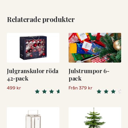
Relaterade produkter
Julgranskulor röda
Julstrumpor 6-
42-pack
pack
499
kr
Från
379
kr
5.00
Rated
Rated
4.00
out
out of 5
of 5