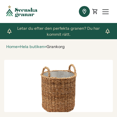
location_on
shopping_cart
Letar du efter den perfekta granen? Du har
park
park
kommit rätt.
Home
»
Hela butiken
»
Grankorg