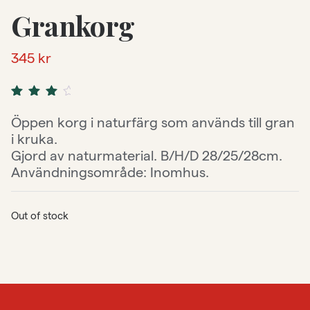
Grankorg
345
kr
Rated
1
4.00
out
Öppen korg i naturfärg som används till gran
of 5
i kruka.
based
on
Gjord av naturmaterial. B/H/D 28/25/28cm.
customer
Användningsområde: Inomhus.
rating
Out of stock