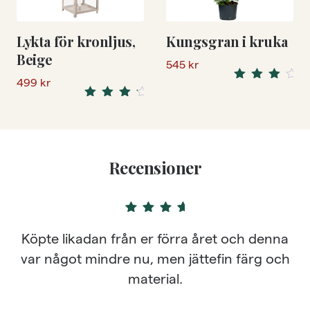
Lykta för kronljus,
Kungsgran i kruka
Beige
545
kr
499
kr
Rated
4.33
out
Rated
of 5
4.50
out
of 5
Recensioner
4
out of 5
Köpte likadan från er förra året och denna
var något mindre nu, men jättefin färg och
material.