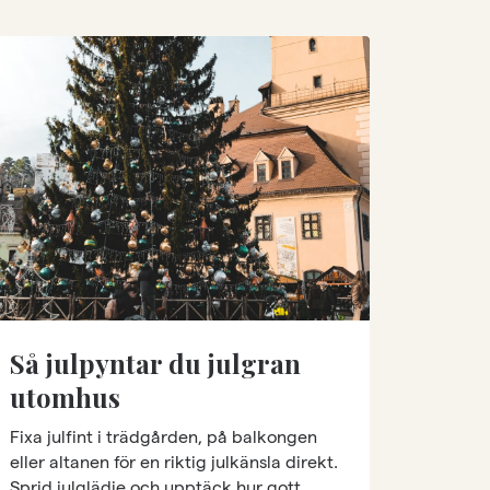
Så julpyntar du julgran
utomhus
Fixa julfint i trädgården, på balkongen
eller altanen för en riktig julkänsla direkt.
Sprid julglädje och upptäck hur gott