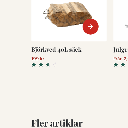
arrow_forward
Björkved 40L säck
Julgr
199
kr
Från
2
Rated
Rated
3.50
4.50
o
out of 5
of 5
Fler artiklar