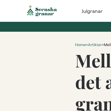
Julgranar
Home
»
Artiklar
»
Mell
Mell
det 
gran