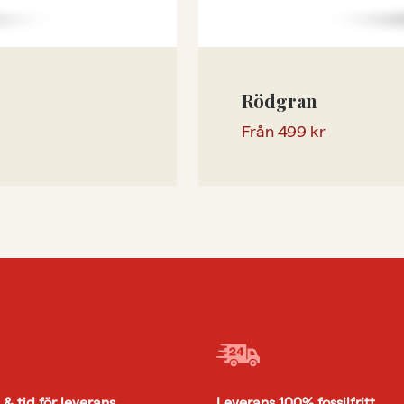
Rödgran
Från
499
kr
& tid för leverans
Leverans 100% fossilfritt