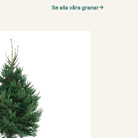
Se alla våra granar
arrow_forward