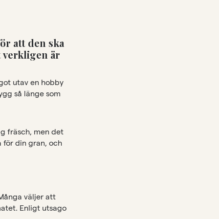
ör att den ska
t verkligen är
något utav en hobby
nygg så länge som
ig fräsch, men det
a för din gran, och
Många väljer att
matet. Enligt utsago