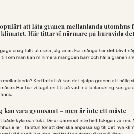
populärt att låta granen mellanlanda utomhus f
l klimatet. Här tittar vi närmare på huruvida de
engagera sig fullt ut i sina julgranar. För många har det blivit 
e till om man kan minimera mängden barr och hålla granen s
mellanlanda? Kortfattat så kan det hjälpa granen att hålla s
tt måste. Här har vi tagit en titt på vad mellanlandning kan gör
finns.
 kan vara gynnsamt – men är inte ett måste
kt både kyla och fukt. De är däremot inte helt tokiga i värme. 
hus eller i farstun för att den ska anpassa sig till det nya kli
arr i vild panik om den utsätts för extrem värmeväxling.