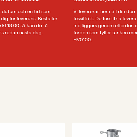
tt datum och en tid som
Vi levererar hem till din dör
dig för leverans. Beställer
fossilfritt. De fossilfria leve
e kl 18.00 så kan du få
möjliggörs genom elfordon 
ns redan nästa dag.
fordon som fyller tanken me
HV0100.