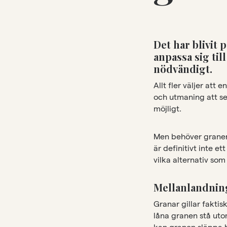
Det har blivit 
anpassa sig til
nödvändigt.
Allt fler väljer att 
och utmaning att s
möjligt.
Men behöver granen 
är definitivt inte e
vilka alternativ som 
Mellanlandning
Granar gillar faktis
låna granen stå utom
kan granen släppa b