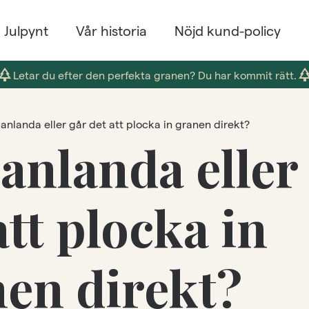
Julpynt
Vår historia
Nöjd kund-policy
park
par
Letar du efter den perfekta granen? Du har kommit rätt.
anlanda eller går det att plocka in granen direkt?
anlanda eller
att plocka in
en direkt?