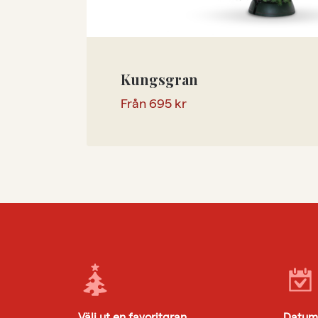
Kungsgran
Från
695
kr
Välj ut en favoritgran
Datum 