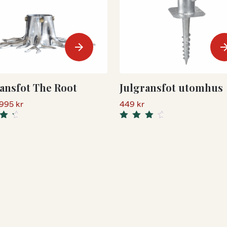
arrow_forward
arrow_for
ansfot The Root
Julgransfot utomhus
,995
kr
449
kr
Rated
4.33
ut
out
of 5