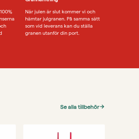
r 100%
När julen är slut kommer vi och
ranserna
hämtar julgranen. På samma sätt
och
som vid leverans kan du ställa
d
granen utanför din port.
Se alla tillbehör
arrow_forward