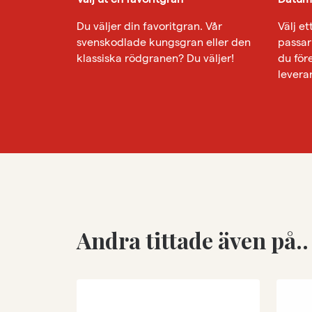
Du väljer din favoritgran. Vår
Välj e
svenskodlade kungsgran eller den
passar 
klassiska rödgranen? Du väljer!
du för
levera
Andra tittade även på..