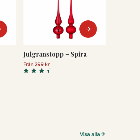
ward
arrow_forward
Julgranstopp – Spira
Från
299
kr
Rated
4.67
out
of 5
Visa alla
arrow_forward