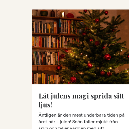
Låt julens magi sprida sitt
ljus!
Äntligen är den mest underbara tiden på
året här – julen! Snön faller mjukt från
skyn och fyller världen med sitt