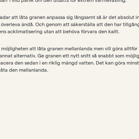
adar att låta granen anpassa sig långsamt så är det absolut in
verleva ändå. Och genom att säkerställa att den har tillgång t
ns acklimatisering utan att behöva förvara den kallt.
 möjligheten att låta granen mellanlanda men vill göra alltför 
 annat alternativ. Ge granen ett nytt snitt så snabbt som möjligt
cera den sedan i en riklig mängd vatten. Det kan göra minst 
 låta den mellanlanda.