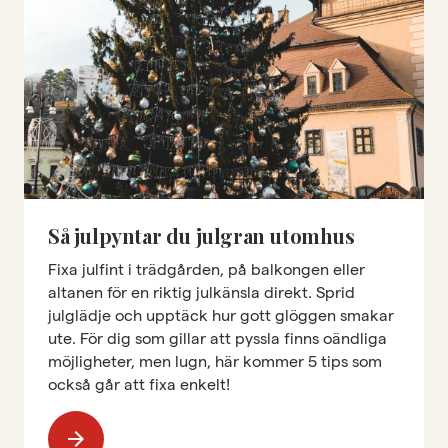
Så julpyntar du julgran utomhus
Fixa julfint i trädgården, på balkongen eller
altanen för en riktig julkänsla direkt. Sprid
julglädje och upptäck hur gott glöggen smakar
ute. För dig som gillar att pyssla finns oändliga
möjligheter, men lugn, här kommer 5 tips som
också går att fixa enkelt!
arrow_forward