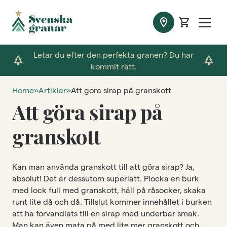
location_on
shopping_cart
Letar du efter den perfekta granen? Du har
park
park
kommit rätt.
Home
»
Artiklar
»
Att göra sirap på granskott
Att göra sirap på
granskott
Kan man använda granskott till att göra sirap? Ja,
absolut! Det är dessutom superlätt. Plocka en burk
med lock full med granskott, häll på råsocker, skaka
runt lite då och då. Tillslut kommer innehållet i burken
att ha förvandlats till en sirap med underbar smak.
Man kan även mata på med lite mer granskott och