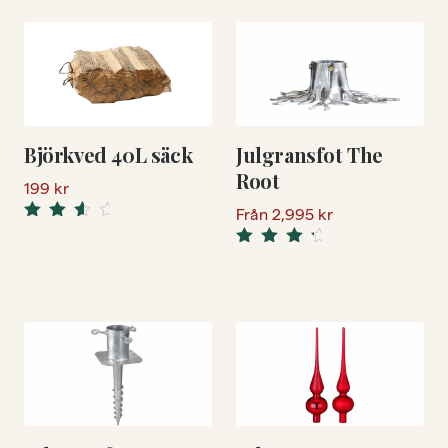
Björkved 40L säck
Julgransfot The
Root
199
kr
Från
2,995
kr
Rated
3.50
Rated
out of 5
4.50
out
of 5