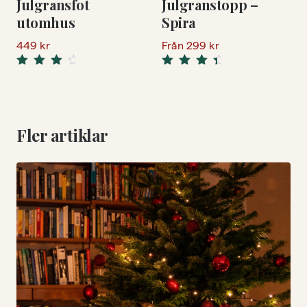
Julgransfot
Julgranstopp –
utomhus
Spira
449
kr
Från
299
kr
Rated
Rated
4.33
4.67
out
out
of 5
of 5
Fler artiklar