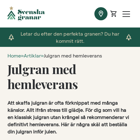
location_on
shopping_cart
Letar du efter den perfekta granen? Du har
park
park
kommit rätt.
Home
»
Artiklar
»
Julgran med hemleverans
Julgran med
hemleverans
Att skaffa julgran är ofta förknippat med många
känslor. Allt ifrån stress till glädje. För dig som vill ha
en klassisk julgran utan krångel så rekommenderar vi
definitivt hemleverans. Här är några skäl att beställa
din julgran inför julen.