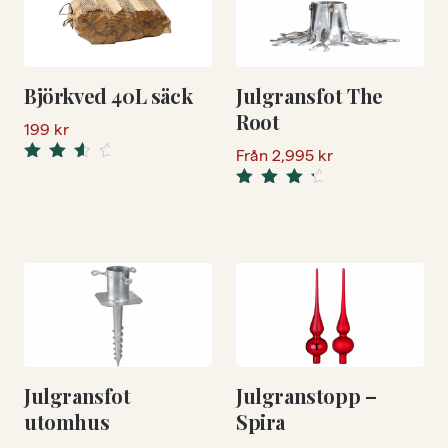
Björkved 40L säck
Julgransfot The
Root
199
kr
Från
2,995
kr
Rated
3.50
Rated
out of 5
4.50
out
of 5
Julgransfot
Julgranstopp –
utomhus
Spira