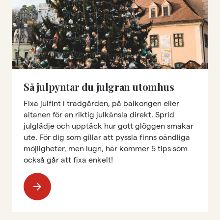
Så julpyntar du julgran utomhus
Fixa julfint i trädgården, på balkongen eller
altanen för en riktig julkänsla direkt. Sprid
julglädje och upptäck hur gott glöggen smakar
ute. För dig som gillar att pyssla finns oändliga
möjligheter, men lugn, här kommer 5 tips som
också går att fixa enkelt!
arrow_forward