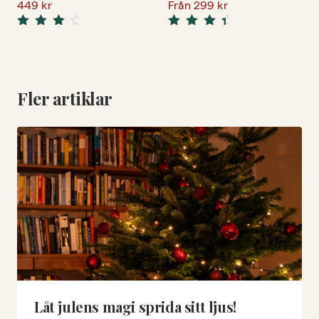
449
kr
Från
299
kr
Rated
Rated
4.33
4.67
out
out
of 5
of 5
Fler artiklar
Låt julens magi sprida sitt ljus!