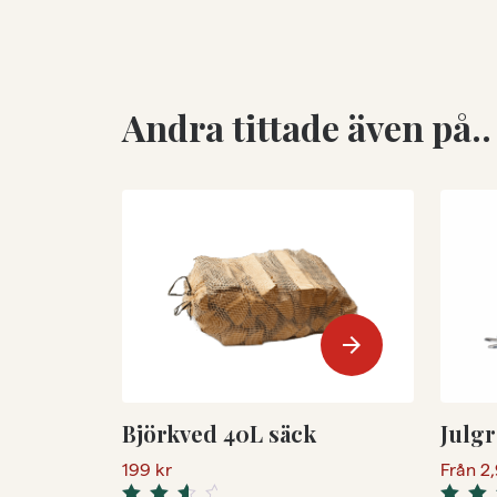
Andra tittade även på..
arrow_forward
Björkved 40L säck
Julgr
199
kr
Från
2