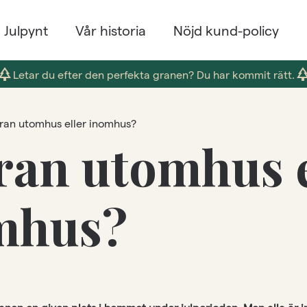
Julpynt
Vår historia
Nöjd kund-policy
park
par
Letar du efter den perfekta granen? Du har kommit rätt.
gran utomhus eller inomhus?
ran utomhus e
mhus?