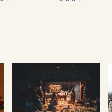
Rated
4.33
ut
out
of 5