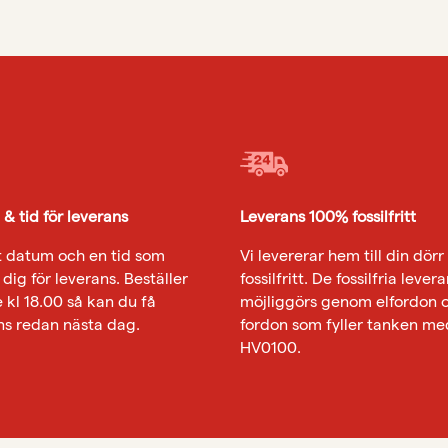
& tid för leverans
Leverans 100% fossilfritt
tt datum och en tid som
Vi levererar hem till din dör
dig för leverans. Beställer
fossilfritt. De fossilfria leve
e kl 18.00 så kan du få
möjliggörs genom elfordon 
ns redan nästa dag.
fordon som fyller tanken me
HV0100.