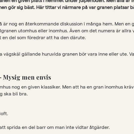
anen en given plats i hemmet under julperioden. Men alla är i
nen gör sig bäst. Här tittar vi närmare på var granen platsar b
tå är nog en återkommande diskussion i många hem. Men en giv
lgranen utomhus eller inomhus. Även om det numera är allra v
t en del som föredrar att ha den därute.
ra vägskäl gällande huruvida granen bör vara inne eller ute. Vad
 Mysig men envis
hus nog en given klassiker. Men att ha en gran inomhus kräver
g ska bli bra.
oft.
att sprida en del barr om man inte vidtar åtgärder.