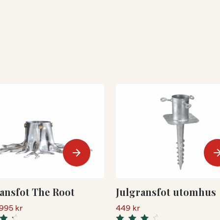
arrow_forward
arrow_for
ansfot The Root
Julgransfot utomhus
,995
kr
449
kr