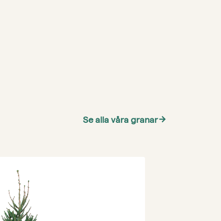
Se alla våra granar
arrow_forward