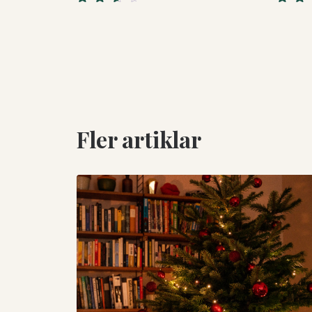
Rated
Rated
3.50
4.50
o
out of 5
of 5
Fler artiklar