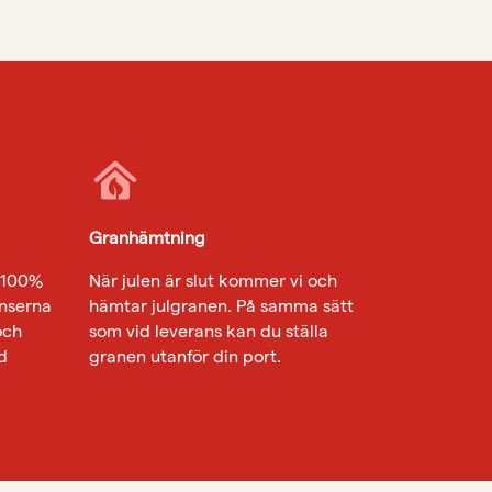
Granhämtning
r 100%
När julen är slut kommer vi och
ranserna
hämtar julgranen. På samma sätt
och
som vid leverans kan du ställa
d
granen utanför din port.