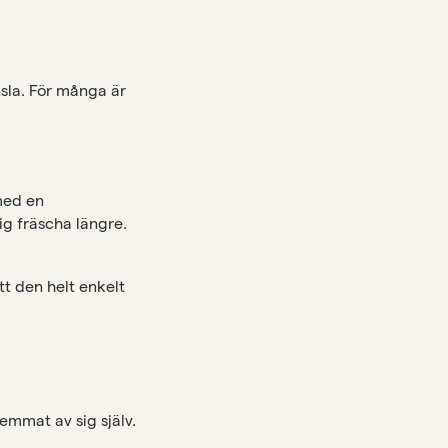
nsla. För många är
med en
ig fräscha längre.
t den helt enkelt
emmat av sig själv.