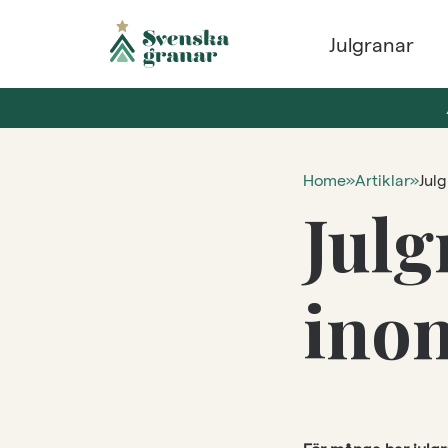
Julgranar
Home
»
Artiklar
»
Jul
Julg
ino