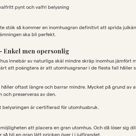
valfritt pynt och valfri belysning
ite stök så kommer en inomhusgran definitivt att sprida julkä
ämningen ska bli perfekt.
 Enkel men opersonlig
hus innebär av naturliga skäl mindre skräp inomhus jämfört 
t att poängtera är att utomhusgranar i de flesta fall håller s
åller oftast längre och barrar mindre. Mycket på grund av at
an och preserveras av den.
tt belysningen är certifierad för utomhusbruk.
e möjligheten att placera en gran utomhus. Och då löser sig dil
så bli en gran lätt pricken över i i julfirandet.