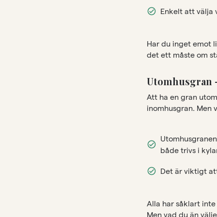
Enkelt att välja 
Har du inget emot l
det ett måste om st
Utomhusgran –
Att ha en gran utom
inomhusgran. Men vär
Utomhusgranen h
både trivs i kyl
Det är viktigt a
Alla har såklart int
Men vad du än väljer 