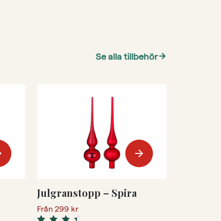
Se alla tillbehör
arrow_forward
ward
arrow_forward
Julgranstopp – Spira
Från
299
kr