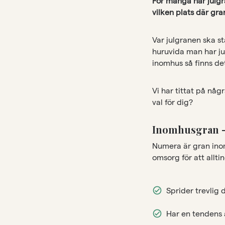
För många har julgr
vilken plats där gra
Var julgranen ska s
huruvida man har ju
inomhus så finns de
Vi har tittat på någ
val för dig?
Inomhusgran –
Numera är gran inom
omsorg för att alltin
Sprider trevlig d
Har en tendens 