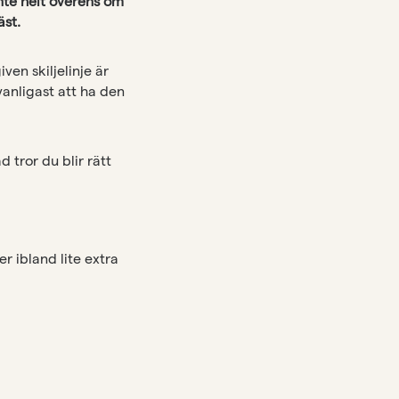
nte helt överens om
äst.
en skiljelinje är
anligast att ha den
 tror du blir rätt
 ibland lite extra