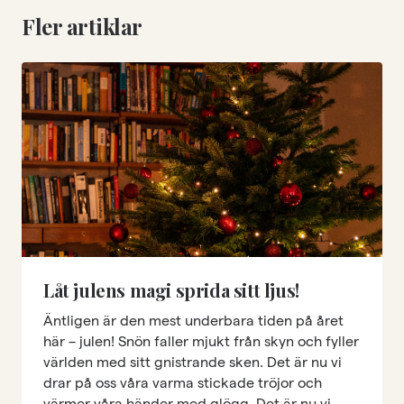
Fler artiklar
Låt julens magi sprida sitt ljus!
Äntligen är den mest underbara tiden på året
här – julen! Snön faller mjukt från skyn och fyller
världen med sitt gnistrande sken. Det är nu vi
drar på oss våra varma stickade tröjor och
värmer våra händer med glögg. Det är nu vi