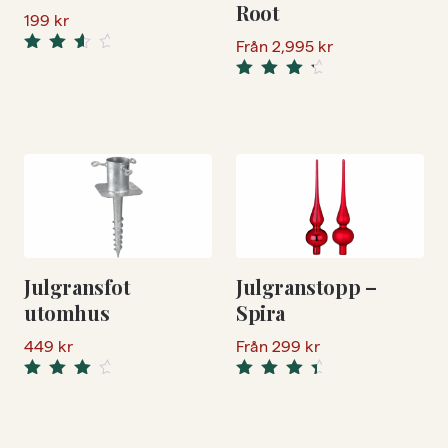
Root
199
kr
Från
2,995
kr
Rated
3.50
Rated
out of 5
4.50
out
of 5
Julgransfot
Julgranstopp –
utomhus
Spira
449
kr
Från
299
kr
Rated
Rated
4.33
4.67
out
out
of 5
of 5