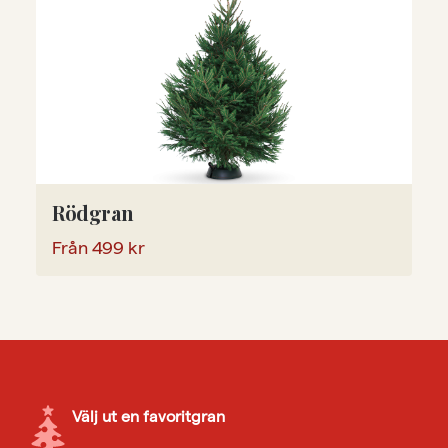
Rödgran
Från
499
kr
Välj ut en favoritgran