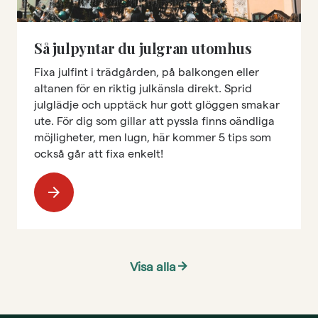
Så julpyntar du julgran utomhus
Fixa julfint i trädgården, på balkongen eller
altanen för en riktig julkänsla direkt. Sprid
julglädje och upptäck hur gott glöggen smakar
ute. För dig som gillar att pyssla finns oändliga
möjligheter, men lugn, här kommer 5 tips som
också går att fixa enkelt!
arrow_forward
Visa alla
arrow_forward