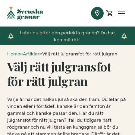
location_on
shopping_cart
Letar du efter den perfekta granen? Du har
park
park
kommit rätt.
Home
»
Artiklar
»
Välj rätt julgransfot för rätt julgran
Välj rätt julgransfot
för rätt julgran
Varje år när det nalkas jul så ska den fram. Du letar på
vinden eller i förrådet, kanske är den femton år
gammal och kanske passar den. Har du rätt
julgransfot för rätt julgran? Ifall du tidigare haft
rödgranar och nu vill testa en kungsgran så bör du
tänka på att stammen är lite bredare. Därför är det